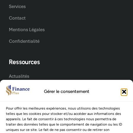
Services
Contact
Mentions Légales
Confidentialité
Ressources
Actualités
Livres blancs
Gérer le consentement
Carrières
Pour offrir les meilleures expériences, nous utilisons des technologies
Annonces Fusacq
telles que les cookies pour stocker et/ou accéder aux informations des
appareils. Le fait de consentir à ces technologies nous permettra de
traiter des données telles que le comportement de navigation ou les ID
uniques sur ce site. Le fait de ne pas consentir ou de retirer son
Restons en contact